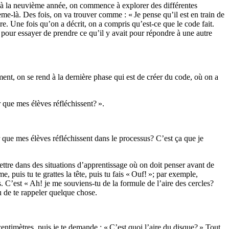
squ’à la neuvième année, on commence à explorer des différentes
ème-là. Des fois, on va trouver comme : « Je pense qu’il est en train de
ire. Une fois qu’on a décrit, on a compris qu’est-ce que le code fait.
pour essayer de prendre ce qu’il y avait pour répondre à une autre
ent, on se rend à la dernière phase qui est de créer du code, où on a
 que mes élèves réfléchissent? ».
r que mes élèves réfléchissent dans le processus? C’est ça que je
ttre dans des situations d’apprentissage où on doit penser avant de
puis tu te grattes la tête, puis tu fais « Ouf! »; par exemple,
. C’est « Ah! je me souviens-tu de la formule de l’aire des cercles?
ou de te rappeler quelque chose.
entimètres, puis je te demande : « C’est quoi l’aire du disque? » Tout