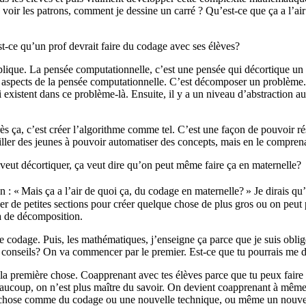
ir les patrons, comment je dessine un carré ? Qu’est-ce que ça a l’air si
st-ce qu’un prof devrait faire du codage avec ses élèves?
plique. La pensée computationnelle, c’est une pensée qui décortique u
aspects de la pensée computationnelle. C’est décomposer un problème.
ui existent dans ce problème-là. Ensuite, il y a un niveau d’abstraction au
rès ça, c’est créer l’algorithme comme tel. C’est une façon de pouvoir r
ller des jeunes à pouvoir automatiser des concepts, mais en le compren
n veut décortiquer, ça veut dire qu’on peut même faire ça en maternelle?
on : « Mais ça a l’air de quoi ça, du codage en maternelle? » Je dirais q
er de petites sections pour créer quelque chose de plus gros ou on peut
-là de décomposition.
 de codage. Puis, les mathématiques, j’enseigne ça parce que je suis obligé
 conseils? On va commencer par le premier. Est-ce que tu pourrais me 
st la première chose. Coapprenant avec tes élèves parce que tu peux faire 
aucoup, on n’est plus maître du savoir. On devient coapprenant à même 
ue chose comme du codage ou une nouvelle technique, ou même un nouvel