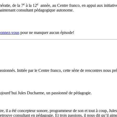
e
e
ératie, de la 7
à la 12
année, au Centre franco, en appui aux initiative
t maintenant consultant pédagogique autonome.
onnez-vous
pour ne manquer aucun épisode!
nnés. Initiée par le Centre franco, cette série de rencontres nous prés
 aujourd’hui Jules Ducharme, un passionné de pédagogie.
tre, il a été concepteur sonore, programmeur de son et tout à coup, Jules
retrouve consultant en pédagogie. Et trois passions, il nous dit qu’il aime 