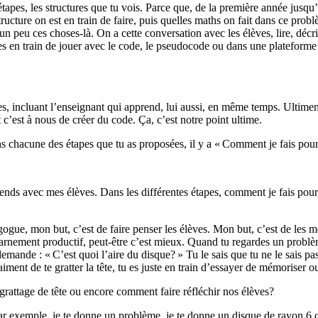
s étapes, les structures que tu vois. Parce que, de la première année ju
ucture on est en train de faire, puis quelles maths on fait dans ce probl
 un peu ces choses-là. On a cette conversation avec les élèves, lire, décr
es en train de jouer avec le code, le pseudocode ou dans une plateforme 
ves, incluant l’enseignant qui apprend, lui aussi, en même temps. Ultimem
’est à nous de créer du code. Ça, c’est notre point ultime.
ans chacune des étapes que tu as proposées, il y a « Comment je fais pour
prends avec mes élèves. Dans les différentes étapes, comment je fais pou
ue, mon but, c’est de faire penser les élèves. Mon but, c’est de les me
rnement productif, peut-être c’est mieux. Quand tu regardes un problème, 
ande : « C’est quoi l’aire du disque? » Tu le sais que tu ne le sais pas
iment de te gratter la tête, tu es juste en train d’essayer de mémoriser 
grattage de tête ou encore comment faire réfléchir nos élèves?
 par exemple, je te donne un problème, je te donne un disque de rayon 6 c