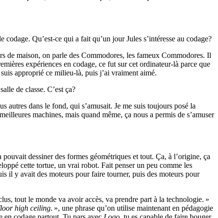
le codage. Qu’est-ce qui a fait qu’un jour Jules s’intéresse au codage?
ateurs de maison, on parle des Commodores, les fameux Commodores. Il
emières expériences en codage, ce fut sur cet ordinateur-là parce que
 suis approprié ce milieu-là, puis j’ai vraiment aimé.
alle de classe. C’est ça?
s autres dans le fond, qui s’amusait. Je me suis toujours posé la
les meilleures machines, mais quand même, ça nous a permis de s’amuser
 ça pouvait dessiner des formes géométriques et tout. Ça, à l’origine, ça
loppé cette tortue, un vrai robot. Fait penser un peu comme les
is il y avait des moteurs pour faire tourner, puis des moteurs pour
nclus, tout le monde va avoir accès, va prendre part à la technologie. »
loor high ceiling.
», une phrase qu’on utilise maintenant en pédagogie
ue en codage partout. Tu pars avec
Logo
, tu es capable de faire bouger