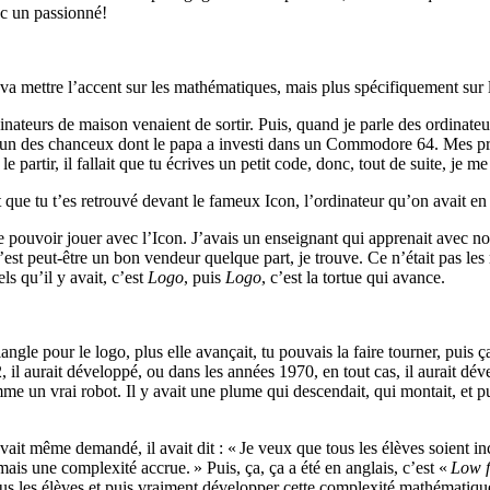
c un passionné!
 va mettre l’accent sur les mathématiques, mais plus spécifiquement sur 
dinateurs de maison venaient de sortir. Puis, quand je parle des ordin
is un des chanceux dont le papa a investi dans un Commodore 64. Mes pr
partir, il fallait que tu écrives un petit code, donc, tout de suite, je me
que tu t’es retrouvé devant le fameux Icon, l’ordinateur qu’on avait en s
 pouvoir jouer avec l’Icon. J’avais un enseignant qui apprenait avec nou
c’est peut-être un bon vendeur quelque part, je trouve. Ce n’était pas 
ls qu’il y avait, c’est
Logo
, puis
Logo
, c’est la tortue qui avance.
riangle pour le logo, plus elle avançait, tu pouvais la faire tourner, puis
aurait développé, ou dans les années 1970, en tout cas, il aurait déve
e un vrai robot. Il y avait une plume qui descendait, qui montait, et pu
 avait même demandé, il avait dit : « Je veux que tous les élèves soient i
 mais une complexité accrue. » Puis, ça, ça a été en anglais, c’est «
Low f
ous les élèves et puis vraiment développer cette complexité mathématiq