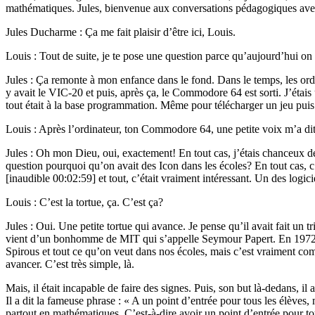
mathématiques. Jules, bienvenue aux conversations pédagogiques ave
Jules Ducharme : Ça me fait plaisir d’être ici, Louis.
Louis : Tout de suite, je te pose une question parce qu’aujourd’hui on
Jules : Ça remonte à mon enfance dans le fond. Dans le temps, les or
y avait le VIC-20 et puis, après ça, le Commodore 64 est sorti. J’éta
tout était à la base programmation. Même pour télécharger un jeu puis le 
Louis : Après l’ordinateur, ton Commodore 64, une petite voix m’a dit 
Jules : Oh mon Dieu, oui, exactement! En tout cas, j’étais chanceux de
question pourquoi qu’on avait des Icon dans les écoles? En tout cas, 
[inaudible 00:02:59] et tout, c’était vraiment intéressant. Un des logicie
Louis : C’est la tortue, ça. C’est ça?
Jules : Oui. Une petite tortue qui avance. Je pense qu’il avait fait un t
vient d’un bonhomme de MIT qui s’appelle Seymour Papert. En 1972, il 
Spirous et tout ce qu’on veut dans nos écoles, mais c’est vraiment comm
avancer. C’est très simple, là.
Mais, il était incapable de faire des signes. Puis, son but là-dedans, il
Il a dit la fameuse phrase : « A un point d’entrée pour tous les élèves,
partout en mathématiques. C’est-à-dire avoir un point d’entrée pour t