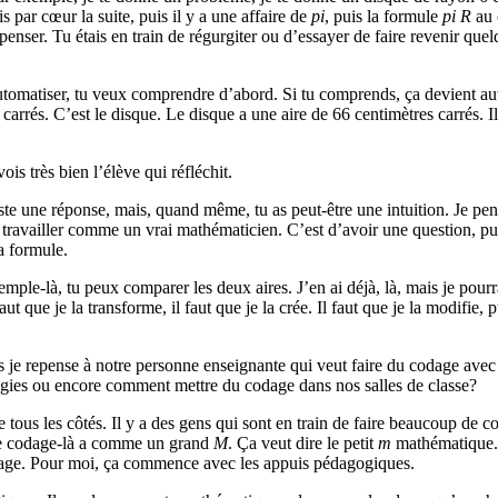
ris par cœur la suite, puis il y a une affaire de
pi
, puis la formule
pi R
au c
penser. Tu étais en train de régurgiter ou d’essayer de faire revenir qu
utomatiser, tu veux comprendre d’abord. Si tu comprends, ça devient auto
 carrés. C’est le disque. Le disque a une aire de 66 centimètres carrés. 
ois très bien l’élève qui réfléchit.
 juste une réponse, mais, quand même, tu as peut-être une intuition. Je 
t travailler comme un vrai mathématicien. C’est d’avoir une question, pu
a formule.
mple-là, tu peux comparer les deux aires. J’en ai déjà, là, mais je pourrai
ut que je la transforme, il faut que je la crée. Il faut que je la modifie, 
uis je repense à notre personne enseignante qui veut faire du codage ave
atégies ou encore comment mettre du codage dans nos salles de classe?
e tous les côtés. Il y a des gens qui sont en train de faire beaucoup de
 ce codage-là a comme un grand
M
. Ça veut dire le petit
m
mathématique. O
odage. Pour moi, ça commence avec les appuis pédagogiques.