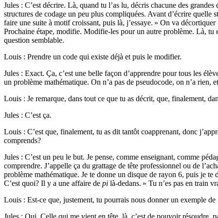
Jules : C’est décrire. Là, quand tu l’as lu, décris chacune des grande
structures de codage un peu plus compliquées. Avant d’écrire quelle str
faire une suite à motif croissant, puis là, j’essaye. » On va décortiquer
Prochaine étape, modifie. Modifie-les pour un autre problème. Là, tu 
question semblable.
Louis : Prendre un code qui existe déjà et puis le modifier.
Jules : Exact. Ça, c’est une belle façon d’apprendre pour tous les élè
un problème mathématique. On n’a pas de pseudocode, on n’a rien, et c
Louis : Je remarque, dans tout ce que tu as décrit, que, finalement, d
Jules : C’est ça.
Louis : C’est que, finalement, tu as dit tantôt coapprenant, donc j’ap
comprends?
Jules : C’est un peu le but. Je pense, comme enseignant, comme pédagog
comprendre. J’appelle ça du grattage de tête professionnel ou de l’acha
problème mathématique. Je te donne un disque de rayon 6, puis je te dem
C’est quoi? Il y a une affaire de
pi
là-dedans. » Tu n’es pas en train vra
Louis : Est-ce que, justement, tu pourrais nous donner un exemple de 
Jules : Oui. Celle qui me vient en tête, là, c’est de pouvoir résoudre,