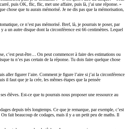
arré, puis OK, flic, flic, met une affaire, puis là, j’ai une réponse. »
elque chose que tu aurais mémorisé. Je ne dis pas que la mémorisation,
matique, ce n’est pas mémorisé. Bref, là, je pourrais te poser, par
Il y a un autre disque dont la circonférence est 66 centimètres. Lequel
pense, c’est peut-être… On peut commencer à faire des estimations ou
isque tu n’es pas certain de la réponse. Tu dois faire quelque chose
s aller figurer l’aire. Comment je figure l’aire si j’ai la circonférence
puis il faut que je la crée, les mêmes étapes que la pensée
c ses élèves. Est-ce que tu pourrais nous proposer une ressource au
 codages depuis très longtemps. Ce que je remarque, par exemple, c’est
n fait beaucoup de codages, mais il y a un petit peu de maths. Il