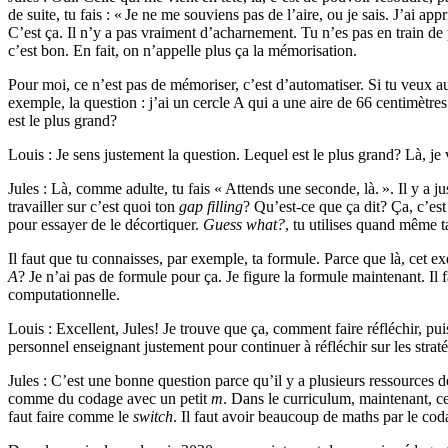
de suite, tu fais : « Je ne me souviens pas de l’aire, ou je sais. J’ai app
C’est ça. Il n’y a pas vraiment d’acharnement. Tu n’es pas en train de 
c’est bon. En fait, on n’appelle plus ça la mémorisation.
Pour moi, ce n’est pas de mémoriser, c’est d’automatiser. Si tu veux a
exemple, la question : j’ai un cercle A qui a une aire de 66 centimètres
est le plus grand?
Louis : Je sens justement la question. Lequel est le plus grand? Là, je v
Jules : Là, comme adulte, tu fais « Attends une seconde, là. ». Il y a
travailler sur c’est quoi ton
gap filling
? Qu’est-ce que ça dit? Ça, c’es
pour essayer de le décortiquer.
Guess what?
, tu utilises quand même t
Il faut que tu connaisses, par exemple, ta formule. Parce que là, cet exe
A
? Je n’ai pas de formule pour ça. Je figure la formule maintenant. Il fa
computationnelle.
Louis : Excellent, Jules! Je trouve que ça, comment faire réfléchir, p
personnel enseignant justement pour continuer à réfléchir sur les str
Jules : C’est une bonne question parce qu’il y a plusieurs ressources d
comme du codage avec un petit
m
. Dans le curriculum, maintenant,
faut faire comme le
switch
. Il faut avoir beaucoup de maths par le c