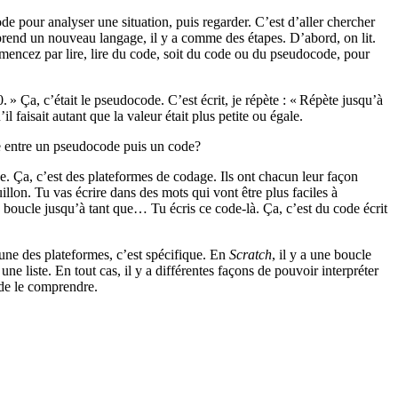
e pour analyser une situation, puis regarder. C’est d’aller chercher
prend un nouveau langage, il y a comme des étapes. D’abord, on lit.
ommencez par lire, lire du code, soit du code ou du pseudocode, pour
. » Ça, c’était le pseudocode. C’est écrit, je répète : « Répète jusqu’à
l faisait autant que la valeur était plus petite ou égale.
nce entre un pseudocode puis un code?
se. Ça, c’est des plateformes de codage. Ils ont chacun leur façon
uillon. Tu vas écrire dans des mots qui vont être plus faciles à
 boucle jusqu’à tant que… Tu écris ce code-là. Ça, c’est du code écrit
cune des plateformes, c’est spécifique. En
Scratch
, il y a une boucle
 une liste. En tout cas, il y a différentes façons de pouvoir interpréter
 de le comprendre.