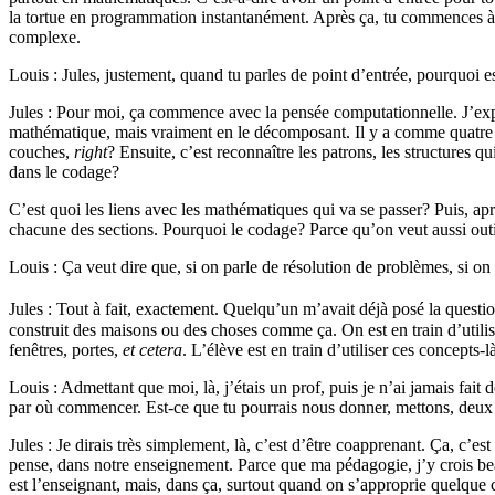
la tortue en programmation instantanément. Après ça, tu commences à vo
complexe.
Louis : Jules, justement, quand tu parles de point d’entrée, pourquoi e
Jules : Pour moi, ça commence avec la pensée computationnelle. J’ex
mathématique, mais vraiment en le décomposant. Il y a comme quatre 
couches,
right
? Ensuite, c’est reconnaître les patrons, les structures q
dans le codage?
C’est quoi les liens avec les mathématiques qui va se passer? Puis, ap
chacune des sections. Pourquoi le codage? Parce qu’on veut aussi outi
Louis : Ça veut dire que, si on parle de résolution de problèmes, si o
Jules : Tout à fait, exactement. Quelqu’un m’avait déjà posé la questi
construit des maisons ou des choses comme ça. On est en train d’utilis
fenêtres, portes,
et cetera
. L’élève est en train d’utiliser ces concepts
Louis : Admettant que moi, là, j’étais un prof, puis je n’ai jamais fait
par où commencer. Est-ce que tu pourrais nous donner, mettons, deux
Jules : Je dirais très simplement, là, c’est d’être coapprenant. Ça, c’e
pense, dans notre enseignement. Parce que ma pédagogie, j’y crois be
est l’enseignant, mais, dans ça, surtout quand on s’approprie quelq