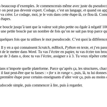
Il y a beaucoup d’exemples. Je commencerais même avec juste du pseudocod
ge on peut pas devenir expert. Codage, c’est un langage, et quand on ap
n va créer. Le codage, moi, je le vois dans cette étape-là, ce flou-là. C
 étapes.
 boucle jusqu’à tant que la valeur soit plus petite ou égale à négatif 100
t une petite boucle par un nombre de fois qu’on ne sait pas trop parce qu’i
t quelques fois que tu utilises le mot pseudocode. C’est quoi la différe
. Il y en a qui connaissent
Scratch
,
mBlock
,
Python
en texte, et j’en pas
t de le mettre dans
Word
. Tu vas l’écrire en papier, tu vas écrire ton bro
eur de 3 dans
x
, donc tu vas l’écrire, assigner
x
à 3. Tu veux répéter cette
dans n’importe quelle plateforme. Parce qu’après ça, les structures, cha
, il faut peut-être que tu fasses : «
for
x
in range
», puis, là, tu lui donnes
première étape pour certains enseignants d’aller voir ça, puis au moins
eudocode simple, puis commencer à lire, puis à regarder.