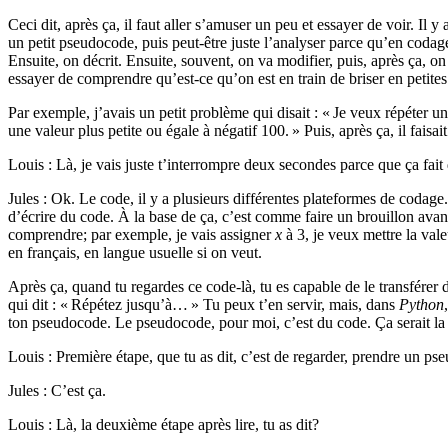
Ceci dit, après ça, il faut aller s’amuser un peu et essayer de voir. 
un petit pseudocode, puis peut-être juste l’analyser parce qu’en coda
Ensuite, on décrit. Ensuite, souvent, on va modifier, puis, après ça, o
essayer de comprendre qu’est-ce qu’on est en train de briser en petites
Par exemple, j’avais un petit problème qui disait : « Je veux répéter une
une valeur plus petite ou égale à négatif 100. » Puis, après ça, il faisai
Louis : Là, je vais juste t’interrompre deux secondes parce que ça fai
Jules : Ok. Le code, il y a plusieurs différentes plateformes de codage
d’écrire du code. À la base de ça, c’est comme faire un brouillon avan
comprendre; par exemple, je vais assigner
x
à 3, je veux mettre la val
en français, en langue usuelle si on veut.
Après ça, quand tu regardes ce code-là, tu es capable de le transférer 
qui dit : « Répétez jusqu’à… » Tu peux t’en servir, mais, dans
Python
ton pseudocode. Le pseudocode, pour moi, c’est du code. Ça serait la 
Louis : Première étape, que tu as dit, c’est de regarder, prendre un ps
Jules : C’est ça.
Louis : Là, la deuxième étape après lire, tu as dit?