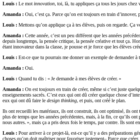
Louis :
Le mot
innovation
, toi, là, tu appliques ça tous les jours chez 
Amanda :
Oui, c’est ça. Parce qu’on est toujours en train d’innover, 
Louis :
Mettons qu’on applique ça à tes élèves, puis on regarde. Ça vo
Amanda :
Cette année, c’est un peu différent que les années précéden
depuis longtemps, la pensée critique, la pensée créative et tout ça. Ho
étant innovateur dans la classe, je pousse et je force que les élèves cré
Louis :
Est-ce que tu pourrais me donner un exemple de demander à te
Amanda :
Oui.
Louis :
Quand tu dis : « Je demande à mes élèves de créer. »
Amanda :
On est toujours en train de créer, même si c’est juste quelq
enseignements sacrés. C’est eux qui ont dû créer quelque chose d’inter
eux qui ont dû faire le
design thinking
, et puis, ont créé le plan.
Ils ont recueilli les matériaux, ils ont construit, ils ont optimisé, ils
plus de temps que les années précédentes, mais, à la fin, ce qu’ils ont
nous autres. », mais ça a pris deux fois le temps, par contre. Ils sont en
Louis :
Pour arriver à ce projet-là, est-ce qu’il y a des préparations
choses qu’on doit maîtriser pour favoriser justement– Parce que créer, o