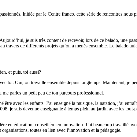
ionnés. Initiée par le Centre franco, cette série de rencontres nous pr
ujourd’hui, je suis très content de recevoir, lors de ce balado, une 
s au travers de différents projets qu’on a menés ensemble. Le balado aujo
n, et puis, toi aussi?
i avec toi. Oui, on travaille ensemble depuis longtemps. Maintenant, je p
 me parles un petit peu de ton parcours professionnel.
être avec les enfants. J’ai enseigné la musique, la natation, j’ai entraîné
2008, je suis devenue enseignante à temps plein au jardin avec les tout-p
illère en éducation, conseillère en innovation. J’ai beaucoup travaillé a
rganisations, toutes en lien avec l’innovation et la pédagogie.