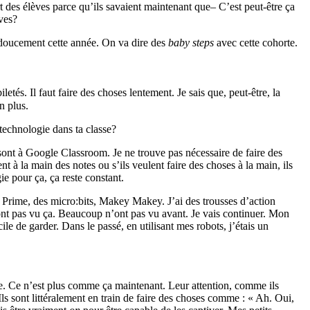
 des élèves parce qu’ils savaient maintenant que– C’est peut-être ça
èves?
ci doucement cette année. On va dire des
baby steps
avec cette cohorte.
és. Il faut faire des choses lentement. Je sais que, peut-être, la
n plus.
 technologie dans ta classe?
ont à Google Classroom. Je ne trouve pas nécessaire de faire des
t à la main des notes ou s’ils veulent faire des choses à la main, ils
ie pour ça, ça reste constant.
 Prime, des micro:bits, Makey Makey. J’ai des trousses d’action
ont pas vu ça. Beaucoup n’ont pas vu avant. Je vais continuer. Mon
cile de garder. Dans le passé, en utilisant mes robots, j’étais un
ire. Ce n’est plus comme ça maintenant. Leur attention, comme ils
Ils sont littéralement en train de faire des choses comme : « Ah. Oui,