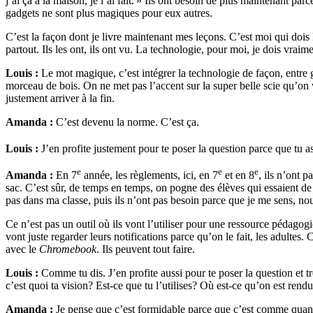
j’ai ça à la maison, je l’ai fait. » Ils ont besoin de plus maintenant pa
gadgets ne sont plus magiques pour eux autres.
C’est la façon dont je livre maintenant mes leçons. C’est moi qui dois 
partout. Ils les ont, ils ont vu. La technologie, pour moi, je dois vraim
Louis :
Le mot magique, c’est intégrer la technologie de façon, entre 
morceau de bois. On ne met pas l’accent sur la super belle scie qu’on 
justement arriver à la fin.
Amanda :
C’est devenu la norme. C’est ça.
Louis :
J’en profite justement pour te poser la question parce que tu a
e
e
e
Amanda :
En 7
année, les règlements, ici, en 7
et en 8
, ils n’ont p
sac. C’est sûr, de temps en temps, on pogne des élèves qui essaient de
pas dans ma classe, puis ils n’ont pas besoin parce que je me sens, no
Ce n’est pas un outil où ils vont l’utiliser pour une ressource pédagog
vont juste regarder leurs notifications parce qu’on le fait, les adultes
avec le
Chromebook
. Ils peuvent tout faire.
Louis :
Comme tu dis. J’en profite aussi pour te poser la question et tro
c’est quoi ta vision? Est-ce que tu l’utilises? Où est-ce qu’on est rend
Amanda :
Je pense que c’est formidable parce que c’est comme quand