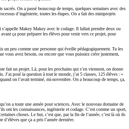
ents sacrés. On a passé beaucoup de temps, quelques semaines avec des
processus d’ingénierie, toutes les étapes. On a fait des miniprojets
l qui s’appelle Makey Makey avec le codage. Il fallait prendre deux ou
l avant ça pour préparer les élèves pour venir vers ce projet, pour
tu agis un peu comme une personne qui éveille pédagogiquement. Tu les
e que vous avez besoin, ou encore que vous puissiez créer justement,
uste fait un projet. Là, pour les prochains qui s’en viennent, on donne
is. J’ai posé la question à tout le monde, j’ai 5 classes, 125 élèves : «
 eu quand on l’avait terminé, mi-novembre. On a beaucoup de temps, ça,
rce qu’on a toute une année pour sciences. Avec le nouveau domaine de
qu’ils ont les connaissances, ingénierie et codage. C’est comme un sport,
taines choses. Le but, c’est que, par la fin de l’année, c’est là où ils
e d’élèves que ça a pris l’année dernière.