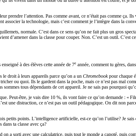
rce qu’ils vivent dans un monde où la durée d’attention est courte, et je d
leur prendre l’attention. Pas comme avant, ce n’était pas comme ça. Ils v
ent associer la technologie, mais c’est comment je l’intègre dans la conve
guillemets, normale. C’est dans ce sens qu’on ne fait plus un gros specta
vient d’amener dans la classe pour couper. Non. C’est un outil. C’est ce
e
s enseigné à des élèves cette année de 7
année, comment tu gères, dans t
as le droit à leurs appareils parce qu’on a un
Chromebook
pour chaque él
 tricher ou quoi. Ils le gardent dans la poche, mais ce n’est pas mal co
us sommes tous dépendants de cet appareil. Je ne sais pas pourquoi qu’on
ique. Peut-être, je vais dire 10 %, ils vont faire ce qu’on demande : « F
. C’est une distraction, ce n’est pas un outil pédagogique. On dit non par
is petits points. L’intelligence artificielle, est-ce qu’on l’utilise? Je s
us dans ta classe avec ça?
 on a sorti avec une calculatrice, puis tout le monde a capoté, puis co