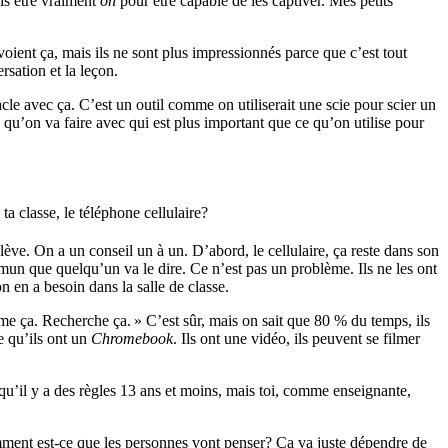
ois être vraiment
on
pour être capable de les captiver. Mes petits
oient ça, mais ils ne sont plus impressionnés parce que c’est tout
rsation et la leçon.
cle avec ça. C’est un outil comme on utiliserait une scie pour scier un
 qu’on va faire avec qui est plus important que ce qu’on utilise pour
a classe, le téléphone cellulaire?
ève. On a un conseil un à un. D’abord, le cellulaire, ça reste dans son
mmun que quelqu’un va le dire. Ce n’est pas un problème. Ils ne les ont
 en a besoin dans la salle de classe.
ilme ça. Recherche ça. » C’est sûr, mais on sait que 80 % du temps, ils
ce qu’ils ont un
Chromebook
. Ils ont une vidéo, ils peuvent se filmer
ais qu’il y a des règles 13 ans et moins, mais toi, comme enseignante,
mment est-ce que les personnes vont penser? Ça va juste dépendre de