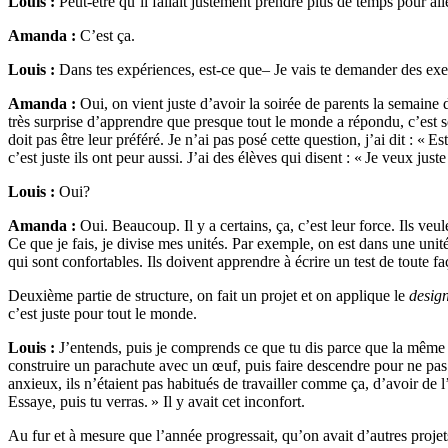
Louis :
Peut-être qu’il fallait justement prendre plus de temps pour all
Amanda :
C’est ça.
Louis :
Dans tes expériences, est-ce que– Je vais te demander des exe
Amanda :
Oui, on vient juste d’avoir la soirée de parents la semaine 
très surprise d’apprendre que presque tout le monde a répondu, c’est son
doit pas être leur préféré. Je n’ai pas posé cette question, j’ai dit : « 
c’est juste ils ont peur aussi. J’ai des élèves qui disent : « Je veux just
Louis :
Oui?
Amanda :
Oui. Beaucoup. Il y a certains, ça, c’est leur force. Ils veul
Ce que je fais, je divise mes unités. Par exemple, on est dans une unité
qui sont confortables. Ils doivent apprendre à écrire un test de toute fa
Deuxième partie de structure, on fait un projet et on applique le
design
c’est juste pour tout le monde.
Louis :
J’entends, puis je comprends ce que tu dis parce que la même c
construire un parachute avec un œuf, puis faire descendre pour ne pas 
anxieux, ils n’étaient pas habitués de travailler comme ça, d’avoir de l’
Essaye, puis tu verras. » Il y avait cet inconfort.
Au fur et à mesure que l’année progressait, qu’on avait d’autres projets,