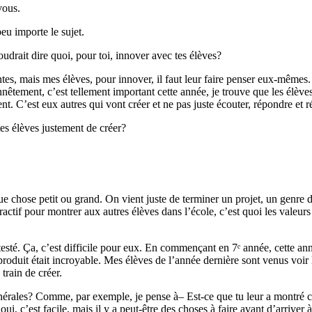
vous.
peu importe le sujet.
udrait dire quoi, pour toi, innover avec tes élèves?
tes, mais mes élèves, pour innover, il faut leur faire penser eux-mêmes. 
nnêtement, c’est tellement important cette année, je trouve que les élève
ent. C’est eux autres qui vont créer et ne pas juste écouter, répondre et r
s élèves justement de créer?
ue chose petit ou grand. On vient juste de terminer un projet, un genre d’i
actif pour montrer aux autres élèves dans l’école, c’est quoi les valeur
 ont testé. Ça, c’est difficile pour eux. En commençant en 7ᵉ année, cette a
 produit était incroyable. Mes élèves de l’année dernière sont venus voir
 train de créer.
 générales? Comme, par exemple, je pense à– Est-ce que tu leur a montré c
ui, c’est facile, mais il y a peut-être des choses à faire avant d’arriver 