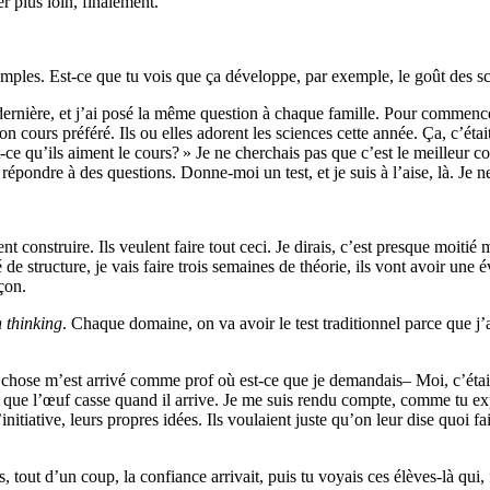
er plus loin, finalement.
mples. Est-ce que tu vois que ça développe, par exemple, le goût des s
dernière, et j’ai posé la même question à chaque famille. Pour commencer 
 cours préféré. Ils ou elles adorent les sciences cette année. Ça, c’étai
Est-ce qu’ils aiment le cours? » Je ne cherchais pas que c’est le meilleur c
e répondre à des questions. Donne-moi un test, et je suis à l’aise, là. Je n
ent construire. Ils veulent faire tout ceci. Je dirais, c’est presque moiti
 de structure, je vais faire trois semaines de théorie, ils vont avoir une
çon.
 thinking
. Chaque domaine, on va avoir le test traditionnel parce que j
hose m’est arrivé comme prof où est-ce que je demandais– Moi, c’était pe
que l’œuf casse quand il arrive. Je me suis rendu compte, comme tu expli
initiative, leurs propres idées. Ils voulaient juste qu’on leur dise quoi f
 tout d’un coup, la confiance arrivait, puis tu voyais ces élèves-là qui, 