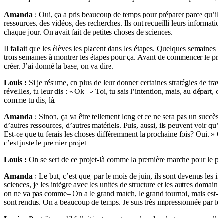
Amanda :
Oui, ça a pris beaucoup de temps pour préparer parce qu’il
ressources, des vidéos, des recherches. Ils ont recueilli leurs informati
chaque jour. On avait fait de petites choses de sciences.
Il fallait que les élèves les placent dans les étapes. Quelques semaines 
trois semaines à montrer les étapes pour ça. Avant de commencer le proje
créer. J’ai donné la base, on va dire.
Louis :
Si je résume, en plus de leur donner certaines stratégies de t
réveilles, tu leur dis : « Ok– » Toi, tu sais l’intention, mais, au dép
comme tu dis, là.
Amanda :
Sinon, ça va être tellement long et ce ne sera pas un succès
d’autres ressources, d’autres matériels. Puis, aussi, ils peuvent voir qu
Est-ce que tu ferais les choses différemment la prochaine fois? Oui. »
c’est juste le premier projet.
Louis :
On se sert de ce projet-là comme la première marche pour le p
Amanda :
Le but, c’est que, par le mois de juin, ils sont devenus l
sciences, je les intègre avec les unités de structure et les autres doma
on ne va pas comme– On a le grand match, le grand tournoi, mais est-ce 
sont rendus. On a beaucoup de temps. Je suis très impressionnée par le