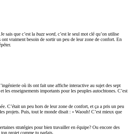
Je sais que c’est la
buzz word
, c’est le seul mot clé qu’on utilise
s ont vraiment besoin de sortir un peu de leur zone de confort. En
épéter.
ngénierie où ils ont fait une affiche interactive au sujet des sept
s et les enseignements importants pour les peuples autochtones. C’est
nnée. C’était un peu hors de leur zone de confort, et ça a pris un peu
 les projets. Puis, tout le monde disait : « Waouh! C’est mieux que
ertaines stratégies pour bien travailler en équipe? Ou encore des
à ton projet comme tu parlais.