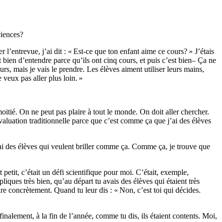
ciences?
l’entrevue, j’ai dit : « Est-ce que ton enfant aime ce cours? » J’étais
t bien d’entendre parce qu’ils ont cinq cours, et puis c’est bien– Ça ne
ours, mais je vais le prendre. Les élèves aiment utiliser leurs mains,
e veux pas aller plus loin. »
é moitié. On ne peut pas plaire à tout le monde. On doit aller chercher.
 évaluation traditionnelle parce que c’est comme ça que j’ai des élèves
’ai des élèves qui veulent briller comme ça. Comme ça, je trouve que
tit, c’était un défi scientifique pour moi. C’était, exemple,
ques très bien, qu’au départ tu avais des élèves qui étaient très
aire concrètement. Quand tu leur dis : « Non, c’est toi qui décides.
finalement, à la fin de l’année, comme tu dis, ils étaient contents. Moi,