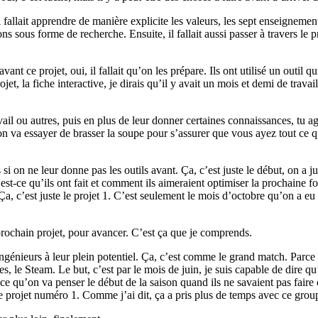
 fallait apprendre de manière explicite les valeurs, les sept enseignem
ons sous forme de recherche. Ensuite, il fallait aussi passer à travers le 
avant ce projet, oui, il fallait qu’on les prépare. Ils ont utilisé un outi
t, la fiche interactive, je dirais qu’il y avait un mois et demi de travai
ravail ou autres, puis en plus de leur donner certaines connaissances, 
art, on va essayer de brasser la soupe pour s’assurer que vous ayez tout c
 si on ne leur donne pas les outils avant. Ça, c’est juste le début, on a j
’est-ce qu’ils ont fait et comment ils aimeraient optimiser la prochaine fo
 Ça, c’est juste le projet 1. C’est seulement le mois d’octobre qu’on a
rochain projet, pour avancer. C’est ça que je comprends.
es ingénieurs à leur plein potentiel. Ça, c’est comme le grand match. Pa
ines, le Steam. Le but, c’est par le mois de juin, je suis capable de dire 
qu’on va penser le début de la saison quand ils ne savaient pas faire cer
 projet numéro 1. Comme j’ai dit, ça a pris plus de temps avec ce group