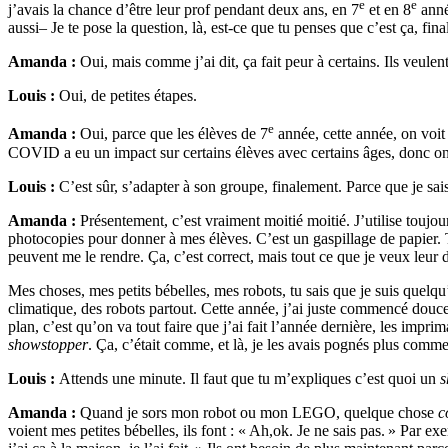
e
e
j’avais la chance d’être leur prof pendant deux ans, en 7
et en 8
anné
aussi– Je te pose la question, là, est-ce que tu penses que c’est ça, f
Amanda :
Oui, mais comme j’ai dit, ça fait peur à certains. Ils veule
Louis :
Oui, de petites étapes.
e
Amanda :
Oui, parce que les élèves de 7
année, cette année, on voit 
COVID a eu un impact sur certains élèves avec certains âges, donc on a
Louis :
C’est sûr, s’adapter à son groupe, finalement. Parce que je sais
Amanda :
Présentement, c’est vraiment moitié moitié. J’utilise toujou
photocopies pour donner à mes élèves. C’est un gaspillage de papier. To
peuvent me le rendre. Ça, c’est correct, mais tout ce que je veux leur 
Mes choses, mes petits bébelles, mes robots, tu sais que je suis quel
climatique, des robots partout. Cette année, j’ai juste commencé dou
plan, c’est qu’on va tout faire que j’ai fait l’année dernière, les imprim
showstopper
. Ça, c’était comme, et là, je les avais pognés plus comme
Louis :
Attends une minute. Il faut que tu m’expliques c’est quoi un
s
Amanda :
Quand je sors mon robot ou mon LEGO, quelque chose
c
voient mes petites bébelles, ils font : « Ah,ok. Je ne sais pas. » Par e