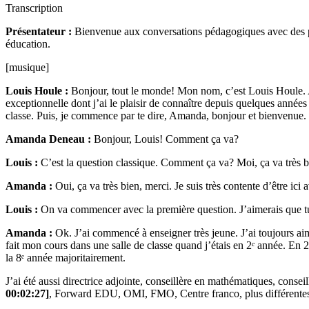
Transcription
Présentateur :
Bienvenue aux conversations pédagogiques avec des pass
éducation.
[musique]
Louis Houle :
Bonjour, tout le monde! Mon nom, c’est Louis Houle. A
exceptionnelle dont j’ai le plaisir de connaître depuis quelques année
classe. Puis, je commence par te dire, Amanda, bonjour et bienvenue.
Amanda Deneau :
Bonjour, Louis! Comment ça va?
Louis :
C’est la question classique. Comment ça va? Moi, ça va très bie
Amanda :
Oui, ça va très bien, merci. Je suis très contente d’être ic
Louis :
On va commencer avec la première question. J’aimerais que tu
Amanda :
Ok. J’ai commencé à enseigner très jeune. J’ai toujours aimé 
fait mon cours dans une salle de classe quand j’étais en 2ᵉ année. En 
la 8ᵉ année majoritairement.
J’ai été aussi directrice adjointe, conseillère en mathématiques, conse
00:02:27]
, Forward EDU, OMI, FMO, Centre franco, plus différentes o