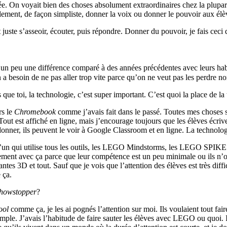
e. On voyait bien des choses absolument extraordinaires chez la plupart
inalement, de façon simpliste, donner la voix ou donner le pouvoir aux él
nt juste s’asseoir, écouter, puis répondre. Donner du pouvoir, je fais ce
un peu une différence comparé à des années précédentes avec leurs habilet
 besoin de ne pas aller trop vite parce qu’on ne veut pas les perdre no
 que toi, la technologie, c’est super important. C’est quoi la place de la
rs le
Chromebook
comme j’avais fait dans le passé. Toutes mes choses s
ut est affiché en ligne, mais j’encourage toujours que les élèves écriven
donner, ils peuvent le voir à Google Classroom et en ligne. La technolog
qu’un qui utilise tous les outils, les LEGO Mindstorms, les LEGO SPIKE
cement avec ça parce que leur compétence est un peu minimale ou ils n’
antes 3D et tout. Sauf que je vois que l’attention des élèves est très diffi
 ça.
howstopper
?
ool
comme ça, je les ai pognés l’attention sur moi. Ils voulaient tout fa
xemple. J’avais l’habitude de faire sauter les élèves avec LEGO ou quoi. 