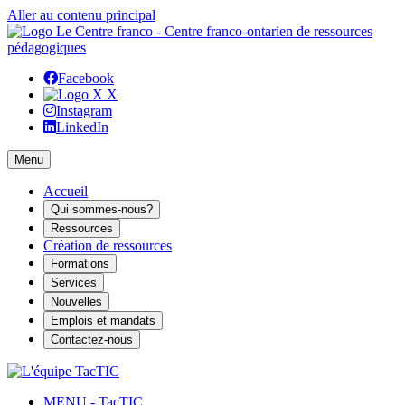
Aller au contenu principal
Facebook
X
Instagram
LinkedIn
Menu
Accueil
Qui sommes-nous?
Ressources
Création de ressources
Formations
Services
Nouvelles
Emplois et mandats
Contactez-nous
MENU - TacTIC