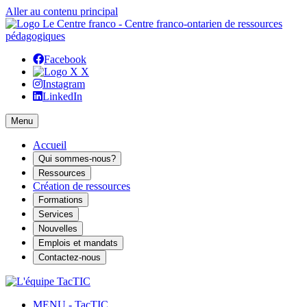
Aller au contenu principal
Facebook
X
Instagram
LinkedIn
Menu
Accueil
Qui sommes-nous?
Ressources
Création de ressources
Formations
Services
Nouvelles
Emplois et mandats
Contactez-nous
MENU - TacTIC