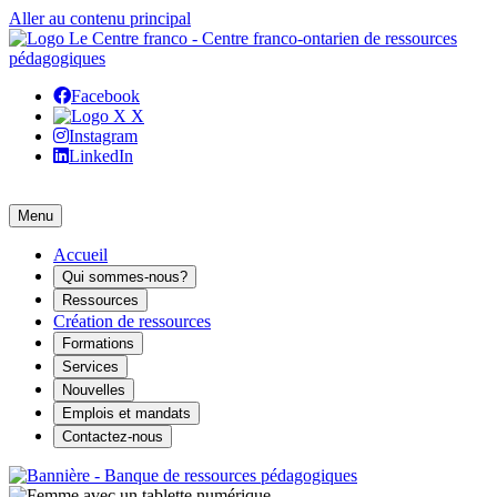
Aller au contenu principal
Facebook
X
Instagram
LinkedIn
Menu
Accueil
Qui sommes-nous?
Ressources
Création de ressources
Formations
Services
Nouvelles
Emplois et mandats
Contactez-nous