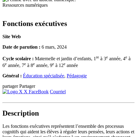
Ressources numériques
Fonctions exécutives
Site Web
Date de parution :
6 mars, 2024
re
e
e
Cycle scolaire :
Maternelle et jardin d’enfants, 1
à 3
année, 4
à
e
e
e
e
e
6
année, 7
à 8
année, 9
à 12
année
Général :
Éducation spécialisée
,
Pédagogie
partager
Partager
X
FaceBook
Courriel
Description
Les fonctions exécutives représentent l’ensemble des processus
cognitifs qui aident les élèves à réguler leurs pensées, leurs actions et