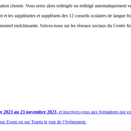
ormation choisie. Vous serez alors redirigée ou redirigé automatiquement 
ant et les suppléantes et suppléants des 12 conseils scolaires de langue 
onnel enrichissante. Suivez-nous sur les réseaux sociaux du Centre fra
re 2023 au 23 novembre 2023
, et inscrivez-vous aux formations qui vo
s sur Zoom ou sur Teams le jour de l’événement.