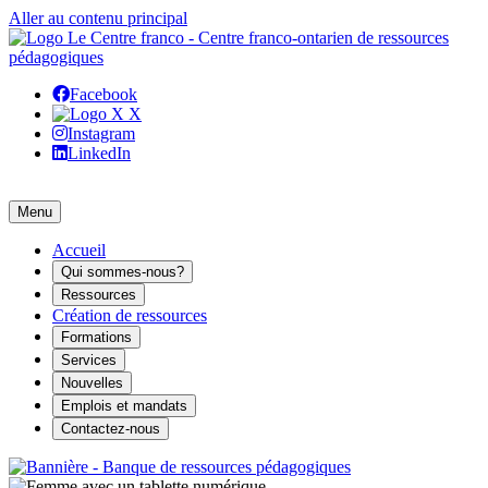
Aller au contenu principal
Facebook
X
Instagram
LinkedIn
Menu
Accueil
Qui sommes-nous?
Ressources
Création de ressources
Formations
Services
Nouvelles
Emplois et mandats
Contactez-nous