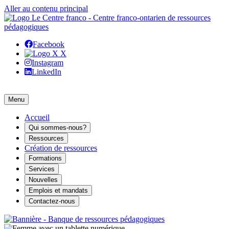
Aller au contenu principal
Facebook
X
Instagram
LinkedIn
Menu
Accueil
Qui sommes-nous?
Ressources
Création de ressources
Formations
Services
Nouvelles
Emplois et mandats
Contactez-nous