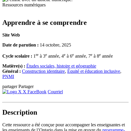
Ressources numériques
Apprendre à se comprendre
Site Web
Date de parution :
14 octobre, 2025
re
e
e
e
e
e
Cycle scolaire :
1
à 3
année, 4
à 6
année, 7
à 8
année
Matière(s) :
Études sociales, histoire et géographie
Général :
Construction identitaire
,
Équité et éducation inclusive
,
PNMI
partager
Partager
X
FaceBook
Courriel
Description
Cette ressource a été conçue pour accompagner les enseignantes et
les enseignants de l’Ontario dans la mise en œuvre du
programme-