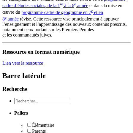
re
e
cadre d’études sociales, de la 1
à la 6
année
et dans la mise en
e
œuvre du
programme-cadre de géographie en 7
et en
e
8
année
révisé. Cette ressource vise principalement à appuyer
l’enseignement et l’apprentissage des nouveaux contenus prescrits,
notamment ceux portant sur les Premiers Peuples
et les communautés juives.
Ressource en format numérique
Lien vers la ressource
Barre latérale
Recherche
Recheche
Paliers
Élémentaire
Parents