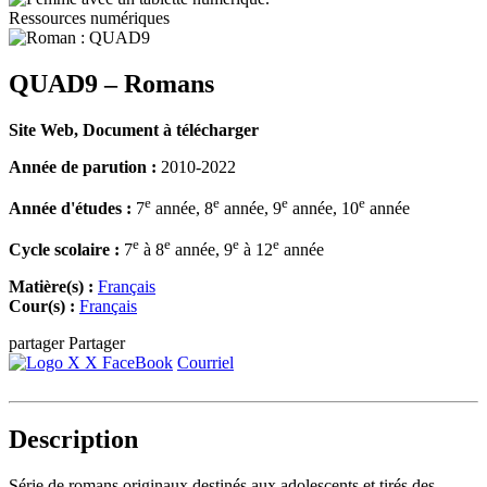
Ressources numériques
QUAD9 – Romans
Site Web, Document à télécharger
Année de parution :
2010-2022
e
e
e
e
Année d'études :
7
année, 8
année, 9
année, 10
année
e
e
e
e
Cycle scolaire :
7
à 8
année, 9
à 12
année
Matière(s) :
Français
Cour(s) :
Français
partager
Partager
X
FaceBook
Courriel
Description
Série de romans originaux destinés aux adolescents et tirés des