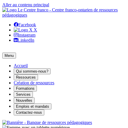
Aller au contenu principal
Facebook
X
Instagram
LinkedIn
Menu
Accueil
Qui sommes-nous?
Ressources
Création de ressources
Formations
Services
Nouvelles
Emplois et mandats
Contactez-nous