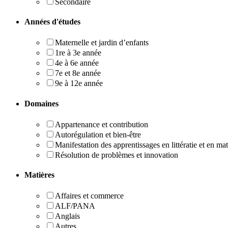
Secondaire
Années d'études
Maternelle et jardin d’enfants
1re à 3e année
4e à 6e année
7e et 8e année
9e à 12e année
Domaines
Appartenance et contribution
Autorégulation et bien-être
Manifestation des apprentissages en littératie et en m
Résolution de problèmes et innovation
Matières
Affaires et commerce
ALF/PANA
Anglais
Autres