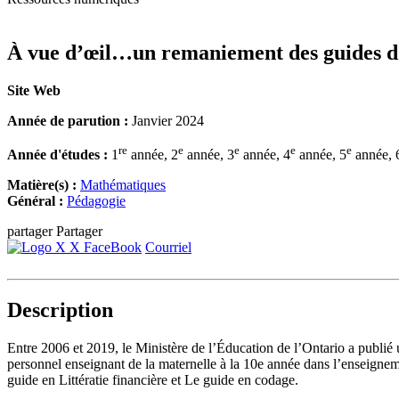
À vue d’œil…un remaniement des guides d
Site Web
Année de parution :
Janvier 2024
re
e
e
e
e
Année d'études :
1
année, 2
année, 3
année, 4
année, 5
année, 
Matière(s) :
Mathématiques
Général :
Pédagogie
partager
Partager
X
FaceBook
Courriel
Description
Entre 2006 et 2019, le Ministère de l’Éducation de l’Ontario a publié
personnel enseignant de la maternelle à la 10e année dans l’enseign
guide en Littératie financière et Le guide en codage.