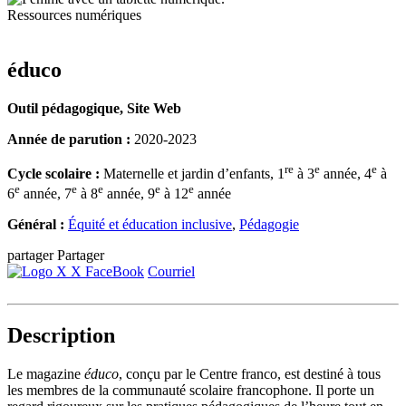
Ressources numériques
éduco
Outil pédagogique, Site Web
Année de parution :
2020-2023
re
e
e
Cycle scolaire :
Maternelle et jardin d’enfants, 1
à 3
année, 4
à
e
e
e
e
e
6
année, 7
à 8
année, 9
à 12
année
Général :
Équité et éducation inclusive
,
Pédagogie
partager
Partager
X
FaceBook
Courriel
Description
Le magazine
éduco
, conçu par le Centre franco, est destiné à tous
les membres de la communauté scolaire francophone. Il porte un