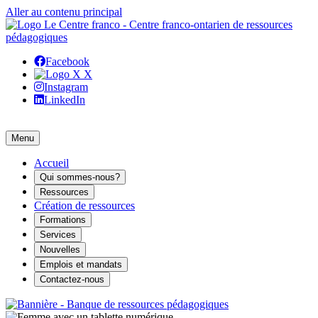
Aller au contenu principal
Facebook
X
Instagram
LinkedIn
Menu
Accueil
Qui sommes-nous?
Ressources
Création de ressources
Formations
Services
Nouvelles
Emplois et mandats
Contactez-nous