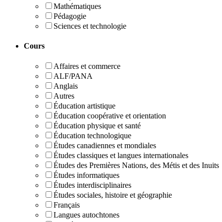
Mathématiques
Pédagogie
Sciences et technologie
Cours
Affaires et commerce
ALF/PANA
Anglais
Autres
Éducation artistique
Éducation coopérative et orientation
Éducation physique et santé
Éducation technologique
Études canadiennes et mondiales
Études classiques et langues internationales
Études des Premières Nations, des Métis et des Inuits
Études informatiques
Études interdisciplinaires
Études sociales, histoire et géographie
Français
Langues autochtones