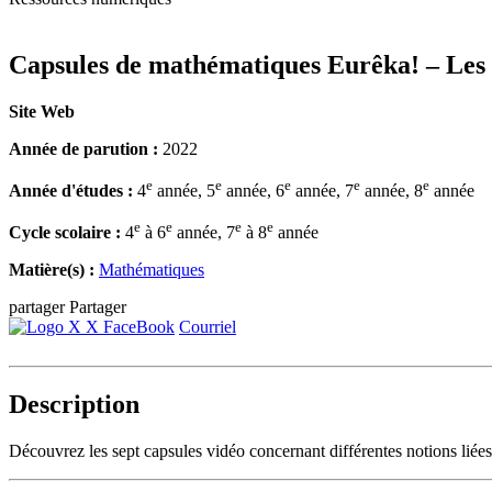
Capsules de mathématiques Eurêka! – Les éq
Site Web
Année de parution :
2022
e
e
e
e
e
Année d'études :
4
année, 5
année, 6
année, 7
année, 8
année
e
e
e
e
Cycle scolaire :
4
à 6
année, 7
à 8
année
Matière(s) :
Mathématiques
partager
Partager
X
FaceBook
Courriel
Description
Découvrez les sept capsules vidéo concernant différentes notions liées 