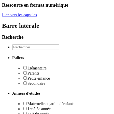
Ressource en format numérique
Lien vers les capsules
Barre latérale
Recherche
Recheche
Paliers
Élémentaire
Parents
Petite enfance
Secondaire
Années d'études
Maternelle et jardin d’enfants
1re à 3e année
4e à 6e année