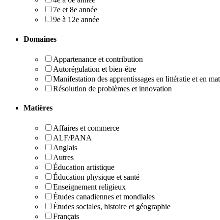
7e et 8e année
9e à 12e année
Domaines
Appartenance et contribution
Autorégulation et bien-être
Manifestation des apprentissages en littératie et en m
Résolution de problèmes et innovation
Matières
Affaires et commerce
ALF/PANA
Anglais
Autres
Éducation artistique
Éducation physique et santé
Enseignement religieux
Études canadiennes et mondiales
Études sociales, histoire et géographie
Français