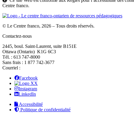
Ce site Web est conforme aux Règles pour l’accessibilité des c
Centre franco.
© Le Centre franco, 2026 – Tous droits réservés.
Contactez-nous
2445, boul. Saint-Laurent, suite B151E
Ottawa (Ontario) K1G 6C3
Tél. : 613 747‑8000
Sans frais : 1 877 742‑3677
Courriel :
Facebook
X
Instagram
LinkedIn
Accessibilité
Politique de confidentialité