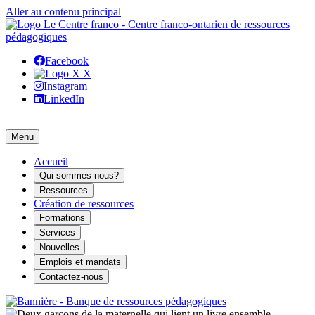
Aller au contenu principal
Facebook
X
Instagram
LinkedIn
Menu
Accueil
Qui sommes-nous?
Ressources
Création de ressources
Formations
Services
Nouvelles
Emplois et mandats
Contactez-nous