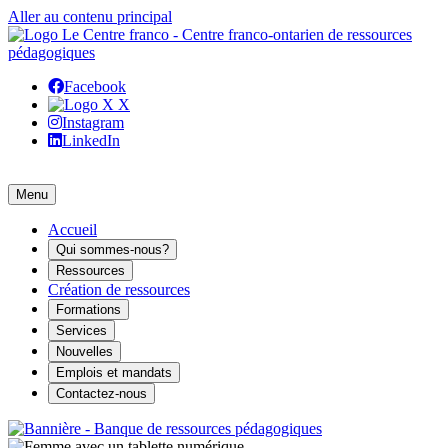
Aller au contenu principal
Facebook
X
Instagram
LinkedIn
Menu
Accueil
Qui sommes-nous?
Ressources
Création de ressources
Formations
Services
Nouvelles
Emplois et mandats
Contactez-nous