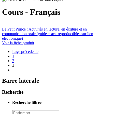
Cours - Français
Le Petit Prince : Activités en lecture, en écriture et en
communication orale (guide + act. reproductibles sur lien
électronique)
Voir la fiche produit
Page précédente
1
2
3
Barre latérale
Recherche
Recherche filtrée
Recheche