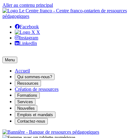
Aller au contenu principal
Facebook
X
Instagram
LinkedIn
Menu
Accueil
Qui sommes-nous?
Ressources
Création de ressources
Formations
Services
Nouvelles
Emplois et mandats
Contactez-nous