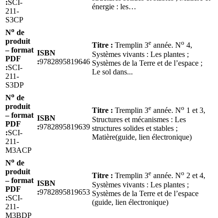
:
SCI-
énergie : les…
211-
S3CP
o
N
de
produit
e
o
Titre :
Tremplin 3
année. N
4,
– format
ISBN
Systèmes vivants : Les plantes ;
PDF
:
9782895819646
Systèmes de la Terre et de l’espace ;
:
SCI-
Le sol dans...
211-
S3DP
o
N
de
produit
e
o
Titre :
Tremplin 3
année. N
1 et 3,
– format
ISBN
Structures et mécanismes : Les
PDF
:
9782895819639
structures solides et stables ;
:
SCI-
Matière(guide, lien électronique)
211-
M3ACP
o
N
de
produit
e
o
Titre :
Tremplin 3
année. N
2 et 4,
– format
ISBN
Systèmes vivants : Les plantes ;
PDF
:
9782895819653
Systèmes de la Terre et de l’espace
:
SCI-
(guide, lien électronique)
211-
M3BDP