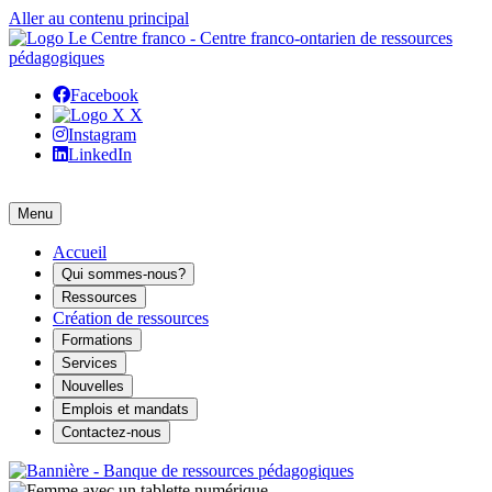
Aller au contenu principal
Facebook
X
Instagram
LinkedIn
Menu
Accueil
Qui sommes-nous?
Ressources
Création de ressources
Formations
Services
Nouvelles
Emplois et mandats
Contactez-nous