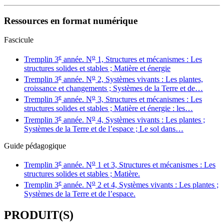
Ressources en format numérique
Fascicule
e
o
Tremplin 3
année. N
1, Structures et mécanismes : Les
structures solides et stables ; Matière et énergie
e
o
Tremplin 3
année. N
2, Systèmes vivants : Les plantes,
croissance et changements ; Systèmes de la Terre et de…
e
o
Tremplin 3
année. N
3, Structures et mécanismes : Les
structures solides et stables ; Matière et énergie : les…
e
o
Tremplin 3
année. N
4, Systèmes vivants : Les plantes ;
Systèmes de la Terre et de l’espace ; Le sol dans…
Guide pédagogique
e
o
Tremplin 3
année. N
1 et 3, Structures et mécanismes : Les
structures solides et stables ; Matière.
e
o
Tremplin 3
année. N
2 et 4, Systèmes vivants : Les plantes ;
Systèmes de la Terre et de l’espace.
PRODUIT(S)