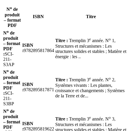
o
N
de
produit
ISBN
Titre
– format
PDF
o
N
de
produit
e
o
Titre :
Tremplin 3
année. N
1,
– format
ISBN
Structures et mécanismes : Les
PDF
:
9782895817864
structures solides et stables ; Matière et
:
SCI-
énergie : les ..
211-
S3AP
o
N
de
produit
e
o
Titre :
Tremplin 3
année. N
2,
– format
ISBN
Systèmes vivants : Les plantes,
PDF
:
9782895817871
croissance et changements ; Systèmes
:
SCI-
de la Terre et de...
211-
S3BP
o
N
de
produit
e
o
Titre :
Tremplin 3
année. N
3,
– format
ISBN
Structures et mécanismes : Les
PDF
:
9782895819622
structures solides et stables ; Matière et