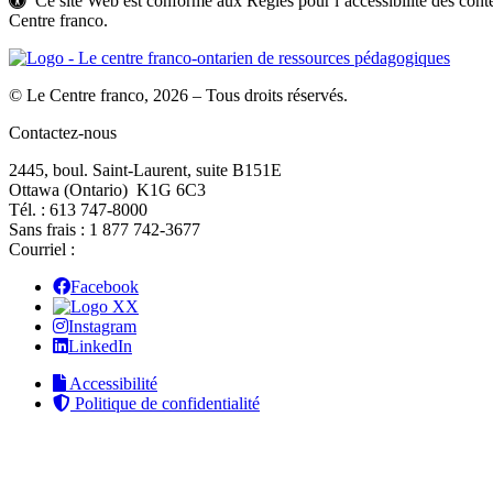
Ce site Web est conforme aux Règles pour l’accessibilité des c
Centre franco.
© Le Centre franco, 2026 – Tous droits réservés.
Contactez-nous
2445, boul. Saint-Laurent, suite B151E
Ottawa (Ontario) K1G 6C3
Tél. : 613 747‑8000
Sans frais : 1 877 742‑3677
Courriel :
Facebook
X
Instagram
LinkedIn
Accessibilité
Politique de confidentialité