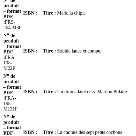
N
de
produit
– format
ISBN :
Titre :
Marie la chipie
PDF
:
FRS-
264-M3P
o
N
de
produit
– format
ISBN :
Titre :
Sophie lance et compte
PDF
:
FRA-
198-
M22P
o
N
de
produit
– format
ISBN :
Titre :
Un dromadaire chez Marilou Polaire
PDF
:
FRA-
198-
M131P
o
N
de
produit
– format
ISBN :
Titre :
La chorale des sept petits cochons
PDF