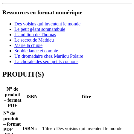
Ressources en format numérique
Des voisins qui inventent le monde
Le petit géant somnambule
L’audition de Thomas
Le secret de Mathieu
Marie la chipie
Sophie lance et compte
Un dromadaire chez Marilou Polaire
La chorale des sept petits cochons
PRODUIT(S)
o
N
de
produit
ISBN
Titre
– format
PDF
o
N
de
produit
– format
ISBN :
Titre :
Des voisins qui inventent le monde
PDF