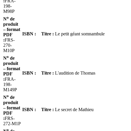
:
FRA-
198-
M98P
o
N
de
produit
– format
ISBN :
Titre :
Le petit géant somnambule
PDF
:
FRS-
270-
M10P
o
N
de
produit
– format
ISBN :
Titre :
L'audition de Thomas
PDF
:
FRA-
198-
M149P
o
N
de
produit
– format
ISBN :
Titre :
Le secret de Mathieu
PDF
:
FRS-
272-M1P
o