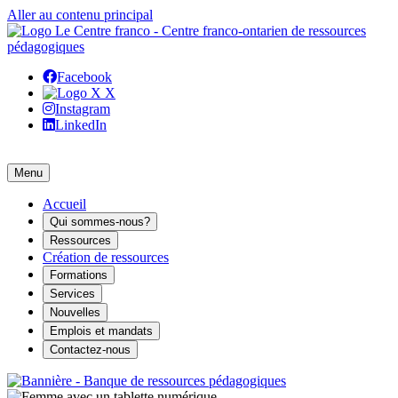
Aller au contenu principal
Facebook
X
Instagram
LinkedIn
Menu
Accueil
Qui sommes-nous?
Ressources
Création de ressources
Formations
Services
Nouvelles
Emplois et mandats
Contactez-nous