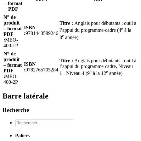
– format
PDF
o
N
de
produit
Titre :
Anglais pour débutants : outil à
ISBN
– format
e
l’appui du programme-cadre (4
à la
:
9781443589246
PDF
e
8
année)
:
MEO-
400-1P
o
N
de
produit
Titre :
Anglais pour débutants : outil à
ISBN
– format
l’appui du programme-cadre, Niveau
:
9782765705284
PDF
e
e
1 - Niveau 4 (9
à la 12
année)
:
MEO-
400-2P
Barre latérale
Recherche
Recheche
Paliers