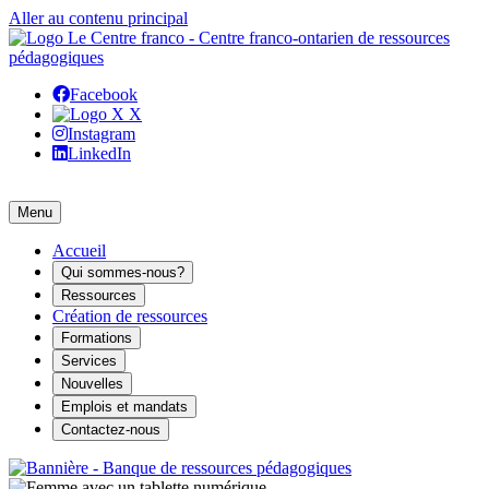
Aller au contenu principal
Facebook
X
Instagram
LinkedIn
Menu
Accueil
Qui sommes-nous?
Ressources
Création de ressources
Formations
Services
Nouvelles
Emplois et mandats
Contactez-nous