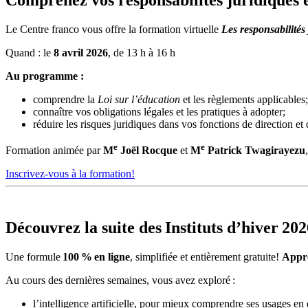
Comprenez vos responsabilités juridiques e
Le Centre franco vous offre la formation virtuelle
Les responsabilités 
Quand : le
8 avril 2026
, de 13 h à 16 h
Au programme :
comprendre la
Loi sur l’éducation
et les règlements applicables;
connaître vos obligations légales et les pratiques à adopter;
réduire les risques juridiques dans vos fonctions de direction et 
e
e
Formation animée par
M
Joël Rocque
et
M
Patrick Twagirayezu
Inscrivez-vous à la formation!
Découvrez la suite des Instituts d’hiver 20
Une formule
100
%
en ligne
, simplifiée et entièrement gratuite!
Appr
Au cours des dernières semaines, vous avez exploré :
l’intelligence artificielle, pour mieux comprendre ses usages en