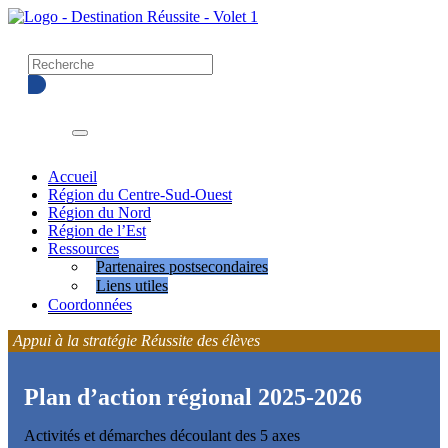
Accueil
Région du Centre-Sud-Ouest
Région du Nord
Région de l’Est
Menu déroulant
Ressources
Partenaires postsecondaires
Liens utiles
Coordonnées
Appui à la stratégie Réussite des élèves
Plan d’action régional 2025-2026
Activités et démarches découlant des 5 axes